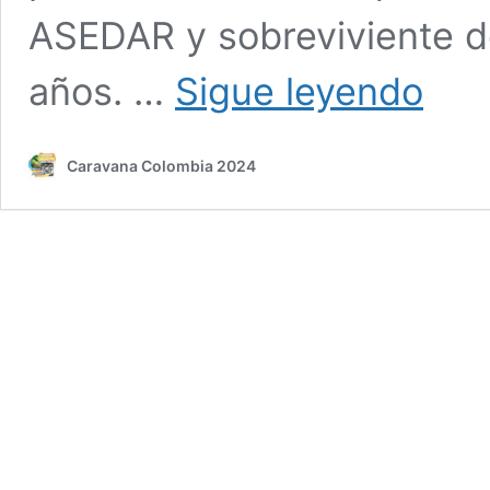
ASEDAR y sobreviviente de
La
años. …
Sigue leyendo
Caravan
Humanita
en
Caravana Colombia 2024
Fortul:
Defensa
del
Territorio
y
Construc
Comunita