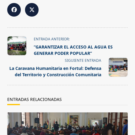
<span
ENTRADA ANTERIOR:
class="nav-
“GARANTIZAR EL ACCESO AL AGUA ES
subtitle
GENERAR PODER POPULAR”
screen-
SIGUIENTE ENTRADA
reader-
La Caravana Humanitaria en Fortul: Defensa
text">Página</span>
del Territorio y Construcción Comunitaria
ENTRADAS RELACIONADAS